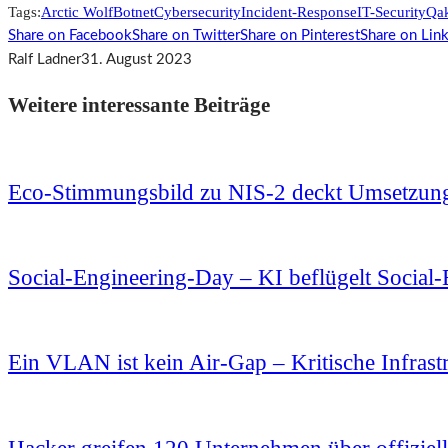
Tags:
Arctic Wolf
Botnet
Cybersecurity
Incident-Response
IT-Security
Qa
Share on Facebook
Share on Twitter
Share on Pinterest
Share on Lin
Ralf Ladner
31. August 2023
Weitere interessante Beiträge
Eco-Stimmungsbild zu NIS-2 deckt Umsetzun
Social-Engineering-Day – KI beflügelt Social
Ein VLAN ist kein Air-Gap – Kritische Infrast