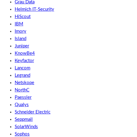
Grau Data
Helmich IT-Security
HiScout
IBM
Imory
Island
Juniper
KnowBe4
Keyfactor
Lancom
Legrand
Netskope
NorthC
Paessler
Qualys
Schneider Electric
Seppmail
SolarWinds
Sophos