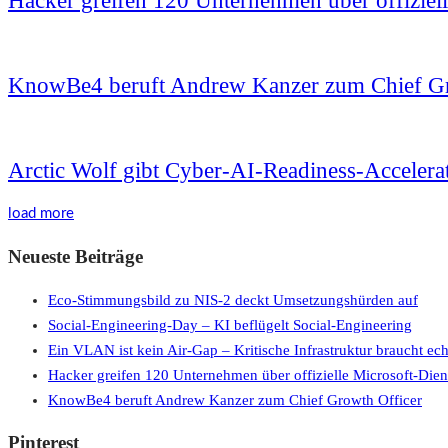
Hacker greifen 120 Unternehmen über offiziell
KnowBe4 beruft Andrew Kanzer zum Chief Gr
Arctic Wolf gibt Cyber-AI-Readiness-Accelerat
load more
Neueste Beiträge
Eco-Stimmungsbild zu NIS-2 deckt Umsetzungshürden auf
Social-Engineering-Day – KI beflügelt Social-Engineering
Ein VLAN ist kein Air-Gap – Kritische Infrastruktur braucht ec
Hacker greifen 120 Unternehmen über offizielle Microsoft-Dien
KnowBe4 beruft Andrew Kanzer zum Chief Growth Officer
Pinterest