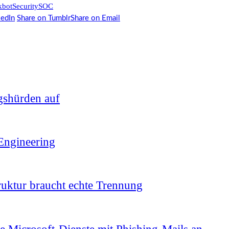
kbot
Security
SOC
kedIn
Share on Tumblr
Share on Email
gshürden auf
-Engineering
ruktur braucht echte Trennung