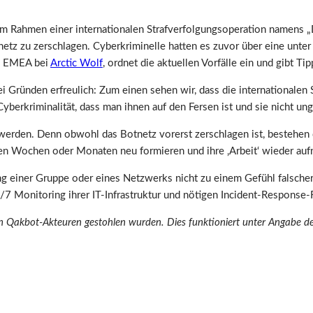
im Rahmen einer internationalen Strafverfolgungsoperation namens „
tnetz zu zerschlagen. Cyberkriminelle hatten es zuvor über eine un
es EMEA bei
Arctic Wolf
, ordnet die aktuellen Vorfälle ein und gibt 
zwei Gründen erfreulich: Zum einen sehen wir, dass die internationa
Cyberkriminalität, dass man ihnen auf den Fersen ist und sie nicht u
 werden. Denn obwohl das Botnetz vorerst zerschlagen ist, bestehe
igen Wochen oder Monaten neu formieren und ihre ‚Arbeit‘ wieder au
g einer Gruppe oder eines Netzwerks nicht zu einem Gefühl falscher S
4/7 Monitoring ihrer IT-Infrastruktur und nötigen Incident-Response-
Qakbot-Akteuren gestohlen wurden. Dies funktioniert unter Angabe de