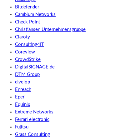
Bitdefender
Cambium Networks
Check Point
Christiansen Unternehmensgruppe
Claroty
Consulting4IT
Coreview
CrowdStrike
DigitalSIGNAGE.de
DTM Group
d.velop
Enreach
Eperi
Equinix
Extreme Networks
Ferrari electronic
Fujitsu
Grass Consulting