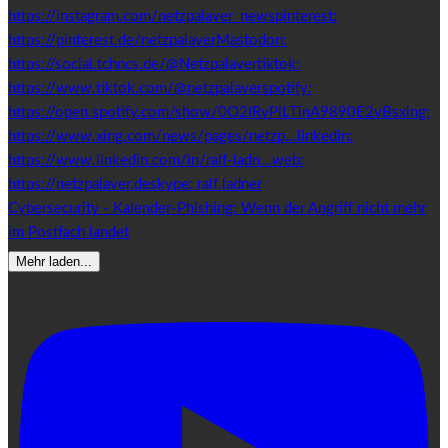
Cybersecurity - Kalender-Phishing: Wenn der Angriff nicht mehr
im Postfach landet
Mehr laden...