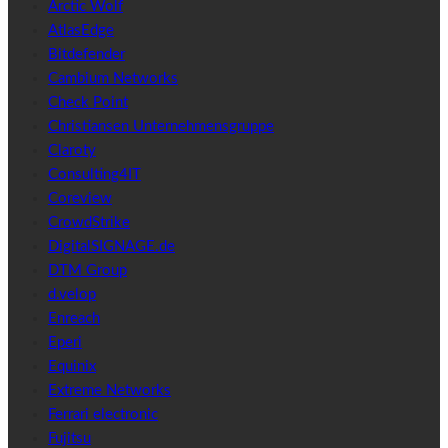
Arctic Wolf
AtlasEdge
Bitdefender
Cambium Networks
Check Point
Christiansen Unternehmensgruppe
Claroty
Consulting4IT
Coreview
CrowdStrike
DigitalSIGNAGE.de
DTM Group
d.velop
Enreach
Eperi
Equinix
Extreme Networks
Ferrari electronic
Fujitsu