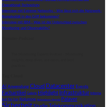
Operational-Technology
Interview mit Extreme Networks - Wie lässt sich die Netzwerk-
Komplexität in den Griff bekommen?
Interview mit IBM - Was ist der Unterschied zwischen
Monitoring und Observability?
Paessler-Podcast
The Monitoring Experts Podcast - Monitoring
insights, deep dives, use cases, and best
practices.
Tag Cloud
Datacenter
Cloud
AI
Anwendung
Events
Highlight
Infrastruktur
Fachartikel
Interna
Galerie
Palaver
Kolumne
just for fun
Netzpalaver Agenda
Sicherheit
Telekommunikation
Studie