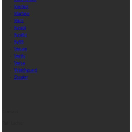
Sophos
Starface
Stulz
Sysob
Sysdig
SySS
Veeam
Vertiv
Versa
Watchguard
Zscaler
Contact
Ralf Ladner