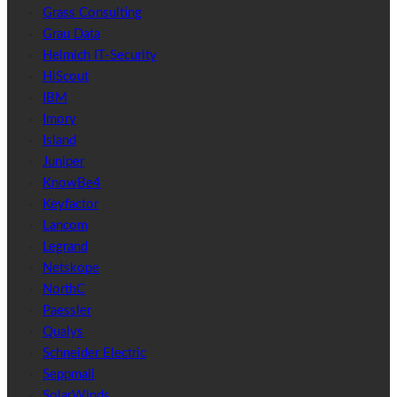
Grass Consulting
Grau Data
Helmich IT-Security
HiScout
IBM
Imory
Island
Juniper
KnowBe4
Keyfactor
Lancom
Legrand
Netskope
NorthC
Paessler
Qualys
Schneider Electric
Seppmail
SolarWinds