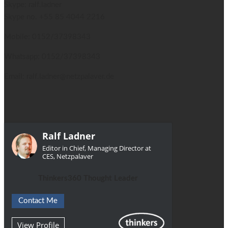
Skype: ralf.ladner
Skype no.
+55 85 4044 2216
Mobile: 0152/37398343
Whatsapp: 0152/37398343
Email: ralf.ladner@netzpalaver.de
Ralf Ladner
Editor in Chief, Managing Director at
CES, Netzpalaver
Thinkers360 Thought Leader
Contact Me
View Profile