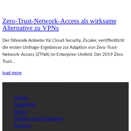
Zero-Trust-Network-Access als wirksame
Alternative zu VPNs
Der führende Anbieter für Cloud-Security, Zscaler, veröffentlicht
die ersten Umfrage-Ergebnisse zur Adaption von Zero-Trust-
Network-Access (ZTNA) im Enterprise-Umfeld. Der 2019 Zero
Trust...
load more
Partner von Netzpalaver
Airlock
AixpertSoft
Aixvox
Alcatel-Lucent Enterprise
Arcserve