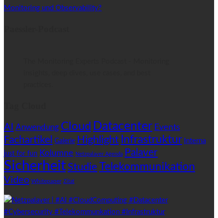
Monitoring und Observability?
Paessler-Podcast
The Monitoring Experts Podcast - Monitoring
insights, deep dives, use cases, and best
practices.
Tag Cloud
Datacenter
Cloud
AI
Anwendung
Events
Highlight
Infrastruktur
Fachartikel
Interna
Galerie
Palaver
Kolumne
just for fun
Netzpalaver Agenda
Sicherheit
Telekommunikation
Studie
Video
Whitepaper
Zitat