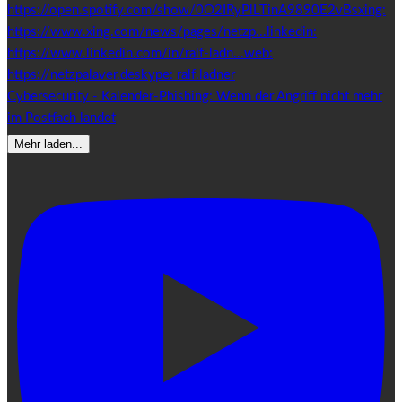
Cybersecurity - Kalender-Phishing: Wenn der Angriff nicht mehr
im Postfach landet
Mehr laden...