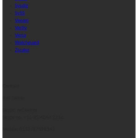
Sysdig
SySS
Veeam
Vertiv
Versa
Watchguard
Zscaler
Contact
Ralf Ladner
Skype: ralf.ladner
Skype no.
+55 85 4044 2216
Mobile: 0152/37398343