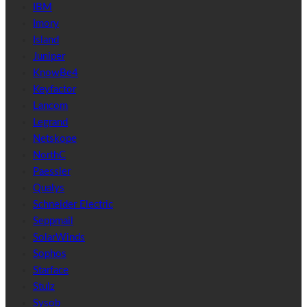
IBM
Imory
Island
Juniper
KnowBe4
Keyfactor
Lancom
Legrand
Netskope
NorthC
Paessler
Qualys
Schneider Electric
Seppmail
SolarWinds
Sophos
Starface
Stulz
Sysob