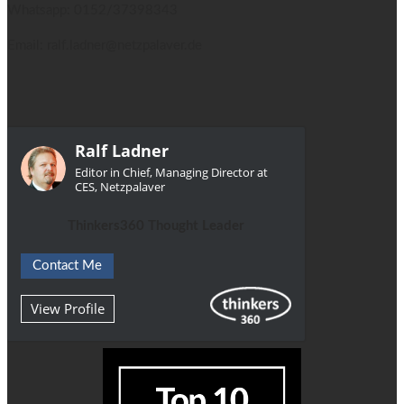
Whatsapp: 0152/37398343
Email: ralf.ladner@netzpalaver.de
Ralf Ladner
Editor in Chief, Managing Director at
CES, Netzpalaver
Thinkers360 Thought Leader
Contact Me
View Profile