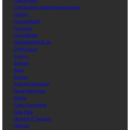
Check Point
Christiansen Unternehmensgruppe
Claroty
Consulting4IT
Coreview
CrowdStrike
DigitalSIGNAGE.de
DTM Group
d.velop
Enreach
Eperi
Equinix
Extreme Networks
Ferrari electronic
Fujitsu
Grass Consulting
Grau Data
Helmich IT-Security
HiScout