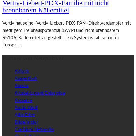
Vertiv-Liebert-PDX-Familie mit nicht
brennbarem Kältemittel
Vertiv hat seine "Vertiv-Liebert-PDX-PAM-Direktverdampfer mit
niedrigem Treibhauspotenzial (GWP) und nicht brennbarem
R513A-Kältemittel vorgestellt. Das System ist ab sofort in
Europa,...
Partner von Netzpalaver
Airlock
AixpertSoft
Aixvox
Alcatel-Lucent Enterprise
Arcserve
Arctic Wolf
AtlasEdge
Bitdefender
Cambium Networks