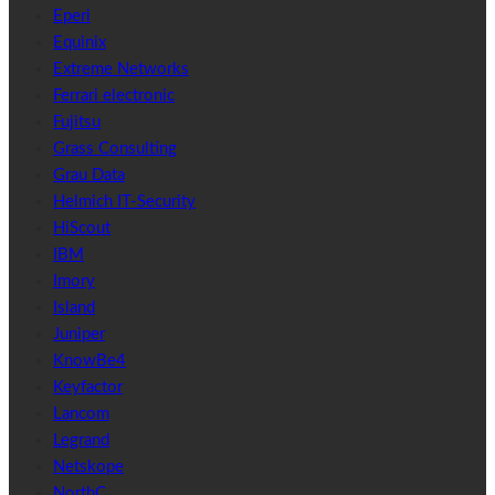
Eperi
Equinix
Extreme Networks
Ferrari electronic
Fujitsu
Grass Consulting
Grau Data
Helmich IT-Security
HiScout
IBM
Imory
Island
Juniper
KnowBe4
Keyfactor
Lancom
Legrand
Netskope
NorthC