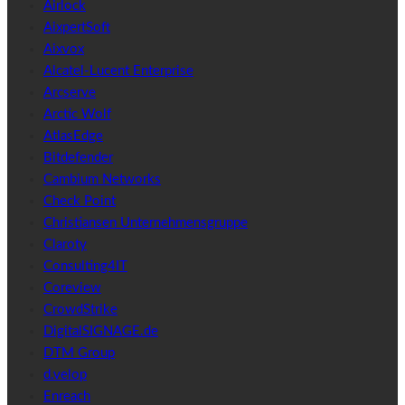
Airlock
AixpertSoft
Aixvox
Alcatel-Lucent Enterprise
Arcserve
Arctic Wolf
AtlasEdge
Bitdefender
Cambium Networks
Check Point
Christiansen Unternehmensgruppe
Claroty
Consulting4IT
Coreview
CrowdStrike
DigitalSIGNAGE.de
DTM Group
d.velop
Enreach