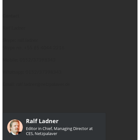
Contact
Ralf Ladner
Skype: ralf.ladner
Skype no.
+55 85 4044 2216
Mobile: 0152/37398343
Whatsapp: 0152/37398343
Email: ralf.ladner@netzpalaver.de
Ralf Ladner
Editor in Chief, Managing Director at
CES, Netzpalaver