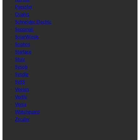
Paessler
Qualys
Schneider Electric
Seppmail
SolarWinds
Sophos
Starface
Stulz
Sysob
Sysdig
SySS
Veeam
Vertiv
Versa
Watchguard
Zscaler