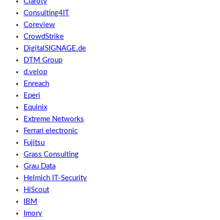
Claroty
Consulting4IT
Coreview
CrowdStrike
DigitalSIGNAGE.de
DTM Group
d.velop
Enreach
Eperi
Equinix
Extreme Networks
Ferrari electronic
Fujitsu
Grass Consulting
Grau Data
Helmich IT-Security
HiScout
IBM
Imory