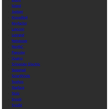
Imory
Island
Juniper
KnowBe4
Keyfactor
Lancom
Legrand
Netskope
NorthC
Paessler
Qualys
Schneider Electric
Seppmail
SolarWinds
Sophos
Starface
Stulz
Sysob
Sysdig