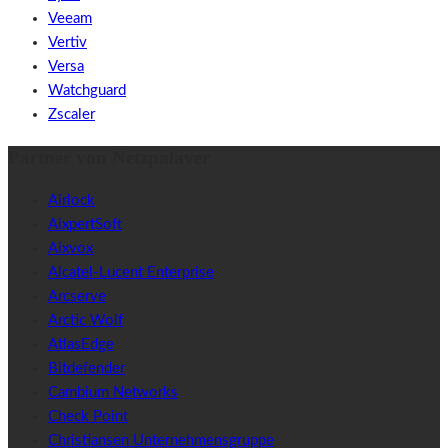
Veeam
Vertiv
Versa
Watchguard
Zscaler
Partner von Netzpalaver
Airlock
AixpertSoft
Aixvox
Alcatel-Lucent Enterprise
Arcserve
Arctic Wolf
AtlasEdge
Bitdefender
Cambium Networks
Check Point
Christiansen Unternehmensgruppe