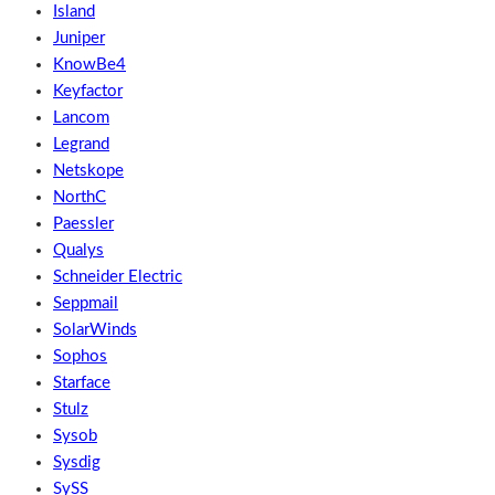
Island
Juniper
KnowBe4
Keyfactor
Lancom
Legrand
Netskope
NorthC
Paessler
Qualys
Schneider Electric
Seppmail
SolarWinds
Sophos
Starface
Stulz
Sysob
Sysdig
SySS