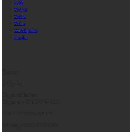
SySS
Veeam
Vertiv
Versa
Watchguard
Zscaler
Contact
Ralf Ladner
Skype: ralf.ladner
Skype no.
+55 85 4044 2216
Mobile: 0152/37398343
Whatsapp: 0152/37398343