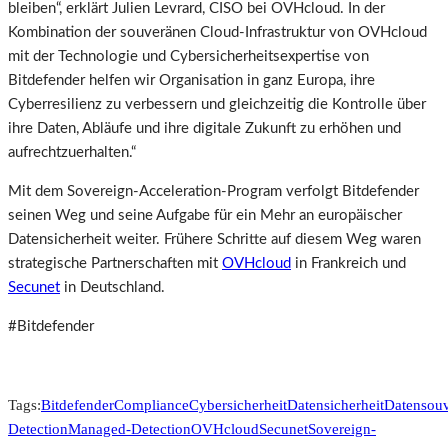
bleiben“, erklärt Julien Levrard, CISO bei OVHcloud. In der
Kombination der souveränen Cloud-Infrastruktur von OVHcloud
mit der Technologie und Cybersicherheitsexpertise von
Bitdefender helfen wir Organisation in ganz Europa, ihre
Cyberresilienz zu verbessern und gleichzeitig die Kontrolle über
ihre Daten, Abläufe und ihre digitale Zukunft zu erhöhen und
aufrechtzuerhalten.“
Mit dem Sovereign-Acceleration-Program verfolgt Bitdefender
seinen Weg und seine Aufgabe für ein Mehr an europäischer
Datensicherheit weiter. Frühere Schritte auf diesem Weg waren
strategische Partnerschaften mit
OVHcloud
in Frankreich und
Secunet
in Deutschland.
#Bitdefender
Tags:
Bitdefender
Compliance
Cybersicherheit
Datensicherheit
Datensouv
Detection
Managed-Detection
OVHcloud
Secunet
Sovereign-