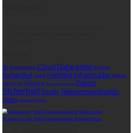
Paessler-Podcast
The Monitoring Experts Podcast - Monitoring
insights, deep dives, use cases, and best
practices.
Tag Cloud
Datacenter
Cloud
AI
Anwendung
Events
Highlight
Infrastruktur
Fachartikel
Interna
Galerie
Palaver
Kolumne
just for fun
Netzpalaver Agenda
Sicherheit
Telekommunikation
Studie
Video
Whitepaper
Zitat
Das IT- und Social-Media-Portal