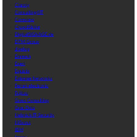
Claroty
Consulting4IT
Coreview
CrowdStrike
DigitalSIGNAGE.de
DTM Group
d.velop
Enreach
Eperi
Equinix
Extreme Networks
Ferrari electronic
Fujitsu
Grass Consulting
Grau Data
Helmich IT-Security
HiScout
IBM