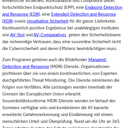
einheitliche Sicherheit, Risikoanalyse und Compliance bietet
fortschrittlichen Endpunktschutz (EPP), eine
Endpoint-Detection
and Response (EDR)
, eine
Extended-Detection and Response
(XDR)
sowie
cloudnative Sicherheit
für die ganze Lieferkette.
Kontinuierlich positive Ergebnisse bei unabhängigen Instituten
wie
AV-Test
und
AV-Comparatives
geben den Sicherheitsteams
das notwendige Vertrauen, dass eine souveräne Sicherheit nicht
die Cybersicherheit und deren Effizienz beeinträchtigen muss.
Zum Programm gehören auch die Bitdefender
Managed-
Detection-and-Response
(MDR)-Dienste. Organisationen
profitieren über sie von einem kontinuierlichen, von Experten
durchgeführten Threat Monitoring. Die Dienste minimieren die
Folgen von Vorfällen. Alle Leistungen werden innerhalb der
Grenzen der Europäischen Union erbracht.
Souveränitätskonforme MDR-Dienste werden im Verlauf des
Sommers verfügbar sein und kombinieren die KI-basierte
erweiterte Gefahrenerkennung und Eindämmung mit einem
menschlichen Urteil und Überprüfung. Rund um die Uhr an 365