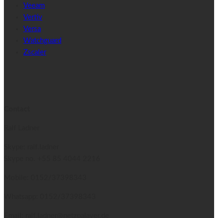
Veeam
Vertiv
Versa
Watchguard
Zscaler
Contact
Ralf Ladner
Skype: ralf.ladner
Skype no.
+55 85 4044 2216
Mobile: 0152/37398343
Whatsapp: 0152/37398343
Email: ralf.ladner@netzpalaver.de