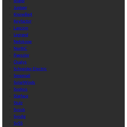
Island
Juniper
KnowBe4
Keyfactor
Lancom
Legrand
Netskope
NorthC
Paessler
Qualys
Schneider Electric
Seppmail
SolarWinds
Sophos
Starface
Stulz
Sysob
Sysdig
SySS