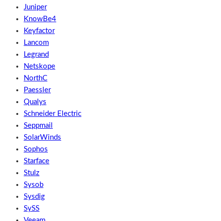
Juniper
KnowBe4
Keyfactor
Lancom
Legrand
Netskope
NorthC
Paessler
Qualys
Schneider Electric
Seppmail
SolarWinds
Sophos
Starface
Stulz
Sysob
Sysdig
SySS
Veeam