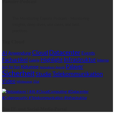
Paessler-Podcast
The Monitoring Experts Podcast - Monitoring
insights, deep dives, use cases, and best
practices.
Tag Cloud
Datacenter
Cloud
AI
Anwendung
Events
Highlight
Infrastruktur
Fachartikel
Interna
Galerie
Palaver
Kolumne
just for fun
Netzpalaver Agenda
Sicherheit
Telekommunikation
Studie
Video
Whitepaper
Zitat
Das IT- und Social-Media-Portal