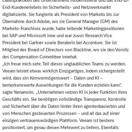
Datenpraktiken des Unternehmens modernisierte und das End-to-
End-Kundenerlebnis im Sicherheits- und Netzwerkmarkt
digitalisierte. Sie fungierte als President von Marketo bis zur
Übernahme durch Adobe, wo sie General Manager (GM) des
Marketo-Franchises wurde, hatte leitende Marketingpositionen
bei SAP und Microsoft inne und war zuvor Research Vice
President bei Gartner sowie Beraterin bei Accenture. Sie ist
Mitglied des Board of Directors von Blackline, wo sie den Vorsitz
des Compensation Committee innehat.
„Ich freue mich sehr, Teil dieses unglaublichen Teams zu werden.
Veeam leistet etwas wirklich Einzigartiges, indem sichergestellt
wird, dass ein Kernvermögenswert – Daten und KI –
bemerkenswerte Auswirkungen für die Kunden erzielen kann“,
sagte Yamamoto. „Unternehmen setzen KI in jeder Funktion ihres
Geschäfts ein. Sie benötigen vollständige Transparenz, Kontrolle
und Sicherheit über die Daten hinter ihren agentenbasierten und
von Menschen gesteuerten Prozessen – und all das auf einer
einzigen vertrauenswürdigen Plattform. Veeam ist bestens
positioniert, um genau diesen Mehrwert zu liefern. Ebenfalls