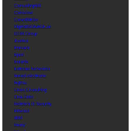
Consulting4IT
Coreview
CrowdStrike
DigitalSIGNAGE.de
DTM Group
d.velop
Enreach
Eperi
Equinix
Extreme Networks
Ferrari electronic
Fujitsu
Grass Consulting
Grau Data
Helmich IT-Security
HiScout
IBM
Imory