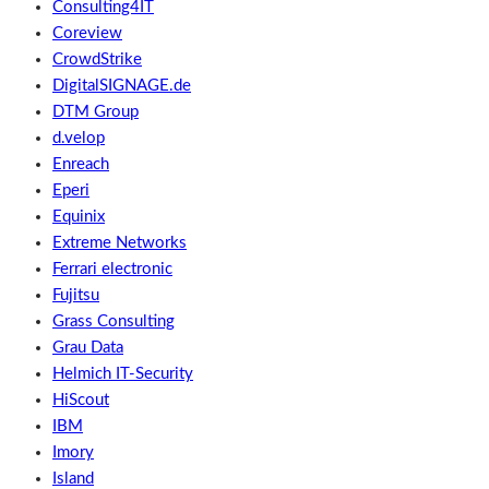
Consulting4IT
Coreview
CrowdStrike
DigitalSIGNAGE.de
DTM Group
d.velop
Enreach
Eperi
Equinix
Extreme Networks
Ferrari electronic
Fujitsu
Grass Consulting
Grau Data
Helmich IT-Security
HiScout
IBM
Imory
Island