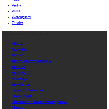
Vertiv
Versa
Watchguard
Zscaler
Partner von Netzpalaver
Airlock
AixpertSoft
Aixvox
Alcatel-Lucent Enterprise
Arcserve
Arctic Wolf
AtlasEdge
Bitdefender
Cambium Networks
Check Point
Christiansen Unternehmensgruppe
Claroty