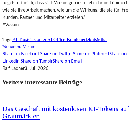
begeistert mich, dass sich Veeam genauso sehr darum kümmert,
wie sie ihre Arbeit machen, wie um die Wirkung, die sie für ihre
Kunden, Partner und Mitarbeiter erzielen.“
#Veeam
Tags:
AI-Trust
Customer AI Officer
Kundenerlebnis
Mika
Yamamoto
Veeam
Share on Facebook
Share on Twitter
Share on Pinterest
Share on
LinkedIn
Share on Tumblr
Share on Email
Ralf Ladner
3. Juli 2026
Weitere interessante Beiträge
Das Geschäft mit kostenlosen KI-Tokens auf
Graumärkten