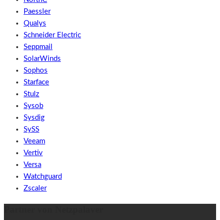
Paessler
Qualys
Schneider Electric
Seppmail
SolarWinds
Sophos
Starface
Stulz
Sysob
Sysdig
SySS
Veeam
Vertiv
Versa
Watchguard
Zscaler
Partner von Netzpalaver