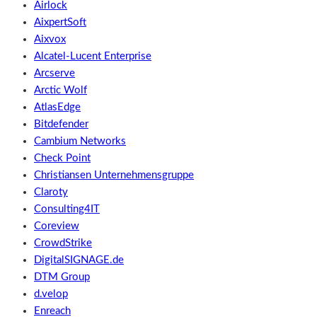
Airlock
AixpertSoft
Aixvox
Alcatel-Lucent Enterprise
Arcserve
Arctic Wolf
AtlasEdge
Bitdefender
Cambium Networks
Check Point
Christiansen Unternehmensgruppe
Claroty
Consulting4IT
Coreview
CrowdStrike
DigitalSIGNAGE.de
DTM Group
d.velop
Enreach