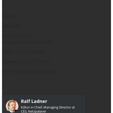
Contact
Ralf Ladner
Skype: ralf.ladner
Skype no.
+55 85 4044 2216
Mobile: 0152/37398343
Whatsapp: 0152/37398343
Email: ralf.ladner@netzpalaver.de
Ralf Ladner
Editor in Chief, Managing Director at
CES, Netzpalaver