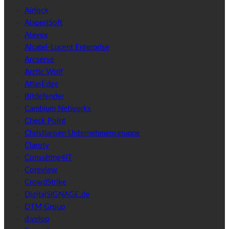
Airlock
AixpertSoft
Aixvox
Alcatel-Lucent Enterprise
Arcserve
Arctic Wolf
AtlasEdge
Bitdefender
Cambium Networks
Check Point
Christiansen Unternehmensgruppe
Claroty
Consulting4IT
Coreview
CrowdStrike
DigitalSIGNAGE.de
DTM Group
d.velop