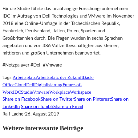
Für die Studie führte das unabhängige Forschungsunternehmen
IDC im Auftrag von Dell Technologies und VMware im November
2018 eine Online-Umfrage in der Tschechischen Republik,
Frankreich, Deutschland, Italien, Polen, Spanien und
Großbritannien durch. Die Fragen wurden in sechs Sprachen
angeboten und von 386 Vollzeitbeschäftigten aus kleinen,
mittleren und großen Unternehmen beantwortet.
#Netzpalaver #Dell #Vmware
Tags:
Arbeitsplatz
Arbeitsplatz der Zukunft
Back-
Office
Cloud
Dell
Digitalisierung
Future-of-
Work
IDC
Studie
Vmware
Workplace
Workspace
Share on Facebook
Share on Twitter
Share on Pinterest
Share on
LinkedIn
Share on Tumblr
Share on Email
Ralf Ladner
26. August 2019
Weitere interessante Beiträge