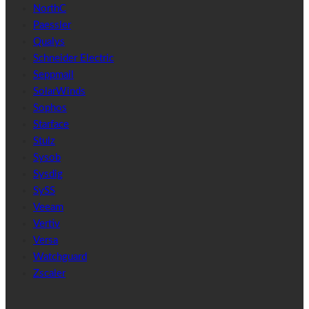
NorthC
Paessler
Qualys
Schneider Electric
Seppmail
SolarWinds
Sophos
Starface
Stulz
Sysob
Sysdig
SySS
Veeam
Vertiv
Versa
Watchguard
Zscaler