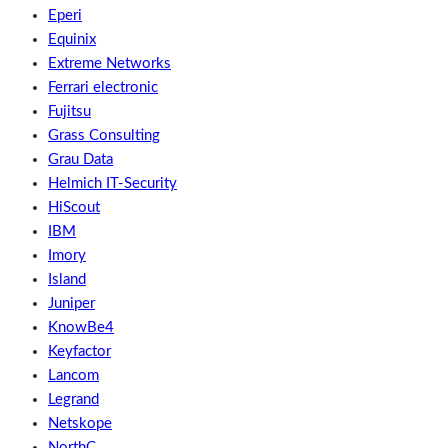
Eperi
Equinix
Extreme Networks
Ferrari electronic
Fujitsu
Grass Consulting
Grau Data
Helmich IT-Security
HiScout
IBM
Imory
Island
Juniper
KnowBe4
Keyfactor
Lancom
Legrand
Netskope
NorthC