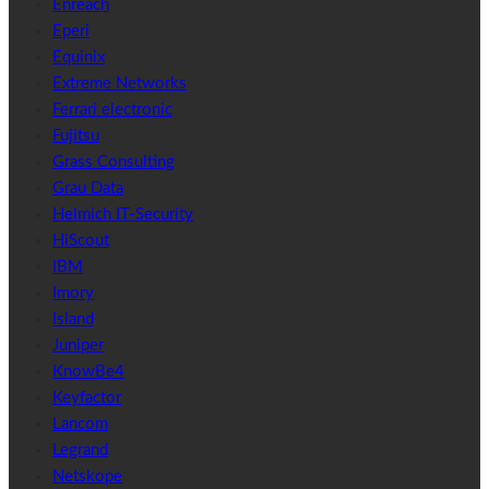
Enreach
Eperi
Equinix
Extreme Networks
Ferrari electronic
Fujitsu
Grass Consulting
Grau Data
Helmich IT-Security
HiScout
IBM
Imory
Island
Juniper
KnowBe4
Keyfactor
Lancom
Legrand
Netskope