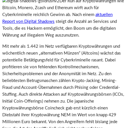
Der Run auf Kryptowährungen wie
Bitcoin, Monero, Zcash und Ethereum wirft auch für
Cyberkriminelle reichlich Gewinn ab. Nach einem
aktuellen
Report von Digital Shadows
steigt die Anzahl an Services und
Tools, die es Hackern ermöglicht, den Boom um die digitalen
Währung auf illegalem Weg auszunutzen.
Mit mehr als 1.442 im Netz verfügbaren Kryptowährungen und
wöchentlich neuen „alternativen Münzen“ (Altcoins) wächst das
potentielle Betätigungsfeld für Cyberkriminelle rasant. Dabei
profitieren sie von fehlenden Kontrollmechanismen,
Sicherheitsproblemen und der Anonymität im Netz. Zu den
beliebtesten Betrugsmaschen zählen Krypto-Jacking, Mining-
Fraud und Account-Übernahmen durch Phising oder Credential-
Stuffing. Auch direkte Attacken auf Kryptowährungsbörsen (ICOs,
Initial Coin-Offerings) nehmen zu. Die japanische
Kryptowährungsbörse Coincheck gab erst kürzlich einen
Diebstahl ihrer Kryptowährung NEM im Wert von knapp 429
Millionen Euro bekannt. Von den Angreifern fehlt bislang jede