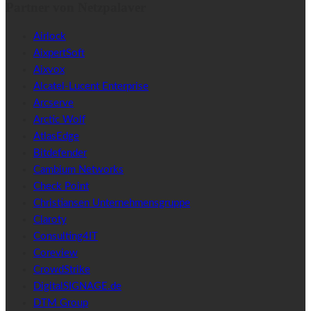
Partner von Netzpalaver
Airlock
AixpertSoft
Aixvox
Alcatel-Lucent Enterprise
Arcserve
Arctic Wolf
AtlasEdge
Bitdefender
Cambium Networks
Check Point
Christiansen Unternehmensgruppe
Claroty
Consulting4IT
Coreview
CrowdStrike
DigitalSIGNAGE.de
DTM Group