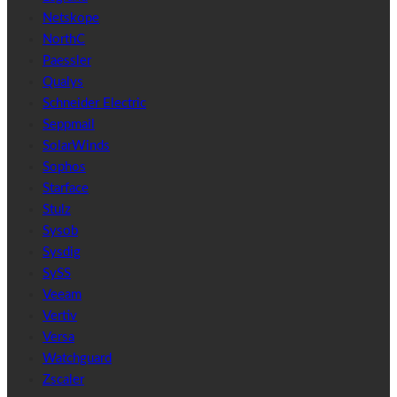
Netskope
NorthC
Paessler
Qualys
Schneider Electric
Seppmail
SolarWinds
Sophos
Starface
Stulz
Sysob
Sysdig
SySS
Veeam
Vertiv
Versa
Watchguard
Zscaler