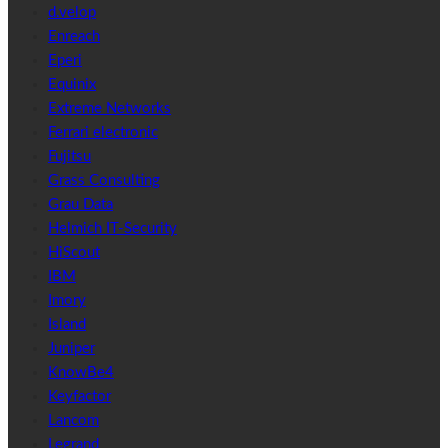
d.velop
Enreach
Eperi
Equinix
Extreme Networks
Ferrari electronic
Fujitsu
Grass Consulting
Grau Data
Helmich IT-Security
HiScout
IBM
Imory
Island
Juniper
KnowBe4
Keyfactor
Lancom
Legrand