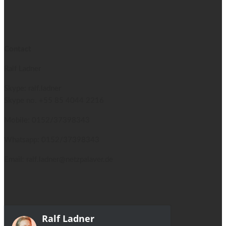
Contact
Ralf Ladner
Skype: ralf.ladner
Skype no.
+55 85 4044 2216
Mobile: 0152/37398343
Whatsapp: 0152/37398343
Email: ralf.ladner@netzpalaver.de
Ralf Ladner