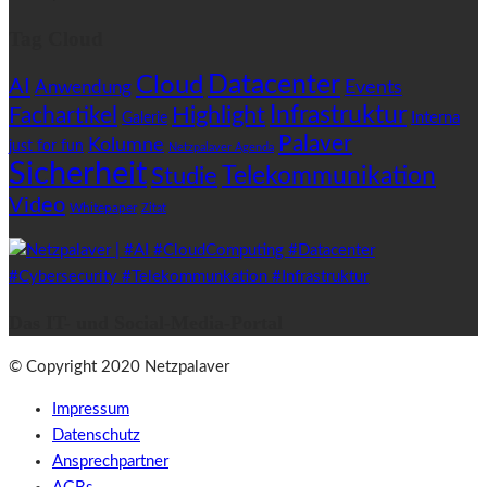
Tag Cloud
Datacenter
Cloud
AI
Anwendung
Events
Highlight
Infrastruktur
Fachartikel
Interna
Galerie
Palaver
Kolumne
just for fun
Netzpalaver Agenda
Sicherheit
Telekommunikation
Studie
Video
Whitepaper
Zitat
Das IT- und Social-Media-Portal
© Copyright 2020 Netzpalaver
Impressum
Datenschutz
Ansprechpartner