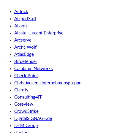
Airlock
AixpertSoft
Aixvox
Alcatel-Lucent Enterprise
Arcserve
Arctic Wolf
AtlasEdge
Bitdefender
Cambium Networks
Check Point
Christiansen Unternehmensgruppe
Claroty
Consulting4IT
Coreview
CrowdStrike
DigitalSIGNAGE.de
DTM Group
d.velop