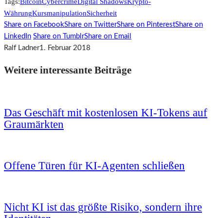
Tags:
Bitcoin
Cybercrime
Digital Shadows
Krypto-
Währung
Kursmanipulation
Sicherheit
Share on Facebook
Share on Twitter
Share on Pinterest
Share on
LinkedIn
Share on Tumblr
Share on Email
Ralf Ladner
1. Februar 2018
Weitere interessante Beiträge
Das Geschäft mit kostenlosen KI-Tokens auf
Graumärkten
Offene Türen für KI-Agenten schließen
Nicht KI ist das größte Risiko, sondern ihre