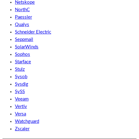
Netskope
NorthC
Paessler
Qualys
Schneider Electric
Seppmail
SolarWinds
Sophos
Starface
Stulz
Sysob
Sysdig
SySS
Veeam
Vertiv
Versa
Watchguard
Zscaler