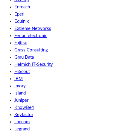
Enreach
Eperi
Equinix
Extreme Networks
Ferrari electronic
Fujitsu
Grass Consulting
Grau Data
Helmich IT-Security
HiScout
IBM
Imory
Island
Juniper
KnowBe4
Keyfactor
Lancom
Legrand