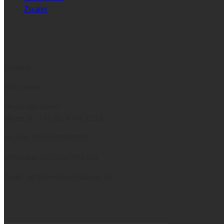
Zscaler
Contact
Ralf Ladner
Skype: ralf.ladner
Skype no.
+55 85 4044 2216
Mobile: 0152/37398343
Whatsapp: 0152/37398343
Email: ralf.ladner@netzpalaver.de