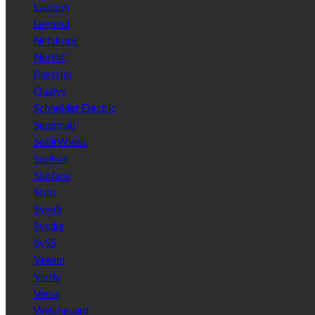
Lancom
Legrand
Netskope
NorthC
Paessler
Qualys
Schneider Electric
Seppmail
SolarWinds
Sophos
Starface
Stulz
Sysob
Sysdig
SySS
Veeam
Vertiv
Versa
Watchguard