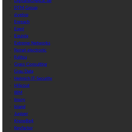
DigitalSIGNAGE.de
DTM Group
d.velop
Enreach
Eperi
Equinix
Extreme Networks
Ferrari electronic
Fujitsu
Grass Consulting
Grau Data
Helmich IT-Security
HiScout
IBM
Imory
Island
Juniper
KnowBe4
Keyfactor