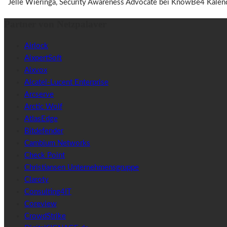
Jelle Wieringa, Security Awareness Advocate bei KnowBe4 Kalender-B
Partner von Netzpalaver
Airlock
AixpertSoft
Aixvox
Alcatel-Lucent Enterprise
Arcserve
Arctic Wolf
AtlasEdge
Bitdefender
Cambium Networks
Check Point
Christiansen Unternehmensgruppe
Claroty
Consulting4IT
Coreview
CrowdStrike