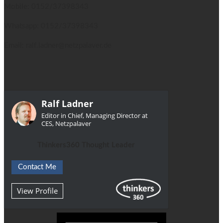
Mobile: 0152/37398343
Whatsapp: 0152/37398343
Email: ralf.ladner@netzpalaver.de
Ralf Ladner
Editor in Chief, Managing Director at
CES, Netzpalaver
Thinkers360 Thought Leader
Contact Me
View Profile