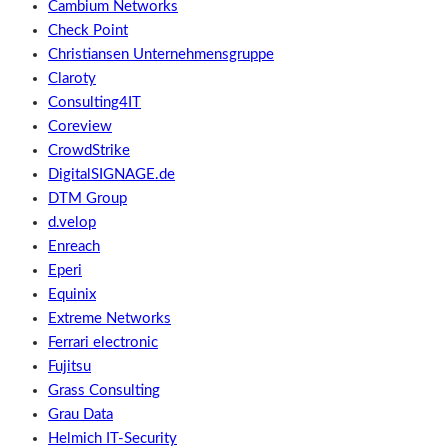
Cambium Networks
Check Point
Christiansen Unternehmensgruppe
Claroty
Consulting4IT
Coreview
CrowdStrike
DigitalSIGNAGE.de
DTM Group
d.velop
Enreach
Eperi
Equinix
Extreme Networks
Ferrari electronic
Fujitsu
Grass Consulting
Grau Data
Helmich IT-Security