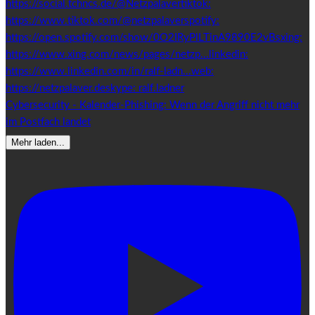
Cybersecurity - Kalender-Phishing: Wenn der Angriff nicht mehr
im Postfach landet
Mehr laden...