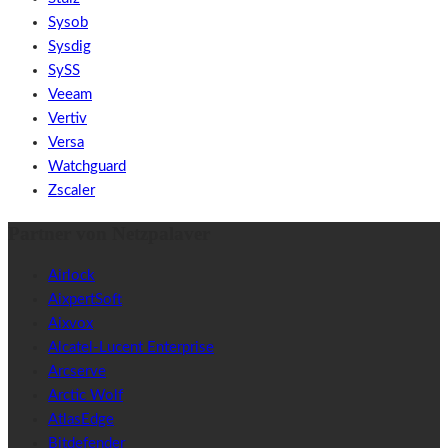
Sysob
Sysdig
SySS
Veeam
Vertiv
Versa
Watchguard
Zscaler
Partner von Netzpalaver
Airlock
AixpertSoft
Aixvox
Alcatel-Lucent Enterprise
Arcserve
Arctic Wolf
AtlasEdge
Bitdefender