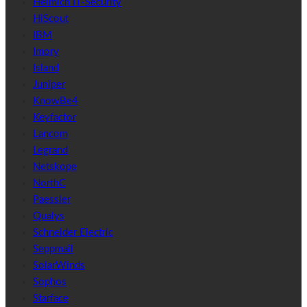
Helmich IT-Security
HiScout
IBM
Imory
Island
Juniper
KnowBe4
Keyfactor
Lancom
Legrand
Netskope
NorthC
Paessler
Qualys
Schneider Electric
Seppmail
SolarWinds
Sophos
Starface