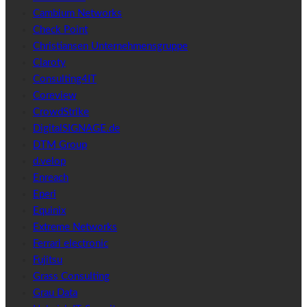
Cambium Networks
Check Point
Christiansen Unternehmensgruppe
Claroty
Consulting4IT
Coreview
CrowdStrike
DigitalSIGNAGE.de
DTM Group
d.velop
Enreach
Eperi
Equinix
Extreme Networks
Ferrari electronic
Fujitsu
Grass Consulting
Grau Data