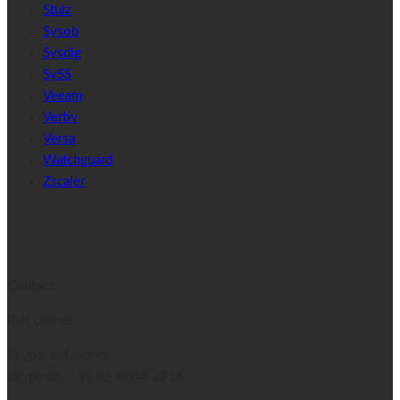
Stulz
Sysob
Sysdig
SySS
Veeam
Vertiv
Versa
Watchguard
Zscaler
Contact
Ralf Ladner
Skype: ralf.ladner
Skype no.
+55 85 4044 2216