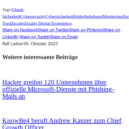
Tags:
Cloud-
Sicherheit
Cybersecurity
Cybersicherheit
Fehlerbehebung
Monitoring
Zer
Trust
Zscaler
Zscaler Digital Experience
Share on Facebook
Share on Twitter
Share on Pinterest
Share on
LinkedIn
Share on Tumblr
Share on Email
Ralf Ladner
30. Oktober 2025
Weitere interessante Beiträge
Hacker greifen 120 Unternehmen über
offizielle Microsoft-Dienste mit Phishing-
Mails an
KnowBe4 beruft Andrew Kanzer zum Chief
Growth Officer