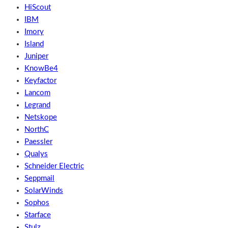
HiScout
IBM
Imory
Island
Juniper
KnowBe4
Keyfactor
Lancom
Legrand
Netskope
NorthC
Paessler
Qualys
Schneider Electric
Seppmail
SolarWinds
Sophos
Starface
Stulz