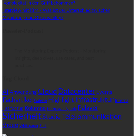
Komplexität in den Griff bekommen?
Interview mit IBM - Was ist der Unterschied zwischen
Monitoring und Observability?
Paessler-Podcast
The Monitoring Experts Podcast - Monitoring
insights, deep dives, use cases, and best
practices.
Tag Cloud
Datacenter
Cloud
AI
Anwendung
Events
Highlight
Infrastruktur
Fachartikel
Interna
Galerie
Palaver
Kolumne
just for fun
Netzpalaver Agenda
Sicherheit
Telekommunikation
Studie
Video
Whitepaper
Zitat