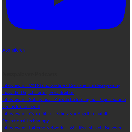
Abonnieren
Netzpalaver-Podcasts
Interview mit VATM und Gasline - Die neue Bundesregierung
muss die Digitalisierung vorantreiben
Interview mit Solarwinds - Künstliche Intelligenz - Open-Source
versus kommerziell
Interview mit Cybershield - Schutz vor Angriffen auf die
Operational-Technology
Interview mit Extreme Networks - Wie lässt sich die Netzwerk-