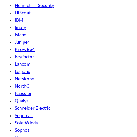
Helmich IT-Security
HiScout
IBM
Imory
Island
Juniper
KnowBe4
Keyfactor
Lancom
Legrand
Netskope
NorthC
Paessler
Qualys
Schneider Electric
Seppmail
SolarWinds
Sophos