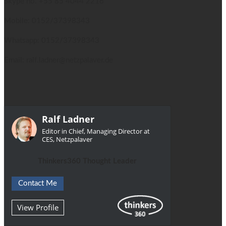
Skype no.
+55 85 4044 2216
Mobile: 0152/37398343
Whatsapp: 0152/37398343
Email: ralf.ladner@netzpalaver.de
Ralf Ladner
Editor in Chief, Managing Director at
CES, Netzpalaver
Thinkers360 Thought Leader
Contact Me
View Profile