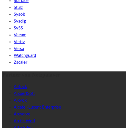
Starface
Stulz
Sysob
Sysdig
SySS
Veeam
Vertiv
Versa
Watchguard
Zscaler
Partner von Netzpalaver
Airlock
AixpertSoft
Aixvox
Alcatel-Lucent Enterprise
Arcserve
Arctic Wolf
AtlasEdge