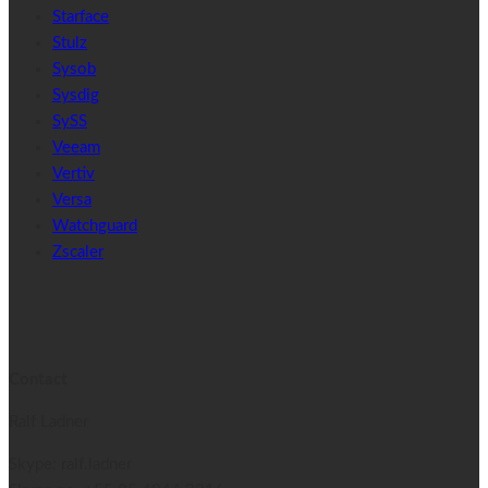
Starface
Stulz
Sysob
Sysdig
SySS
Veeam
Vertiv
Versa
Watchguard
Zscaler
Contact
Ralf Ladner
Skype: ralf.ladner