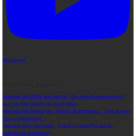
Abonnieren
Netzpalaver-Podcasts
Interview mit VATM und Gasline - Die neue Bundesregierung
muss die Digitalisierung vorantreiben
Interview mit Solarwinds - Künstliche Intelligenz - Open-Source
versus kommerziell
Interview mit Cybershield - Schutz vor Angriffen auf die
Operational-Technology