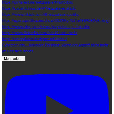
Cybersecurity - Kalender-Phishing: Wenn der Angriff nicht mehr
im Postfach landet
Mehr laden...