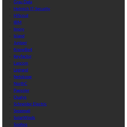
Grau Data
Helmich IT-Security
HiScout
IBM
Imory
Island
Juniper
KnowBe4
Keyfactor
Lancom
Legrand
Netskope
NorthC
Paessler
Qualys
Schneider Electric
Seppmail
SolarWinds
Sophos