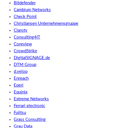
Bitdefender
Cambium Networks
Check Point
Christiansen Unternehmensgruppe
Claroty
Consulting4IT
Coreview
CrowdStrike
DigitalSIGNAGE.de
DTM Group
d.velop
Enreach
Eperi
Equinix
Extreme Networks
Ferrari electronic
Fujitsu
Grass Consulting
Grau Data