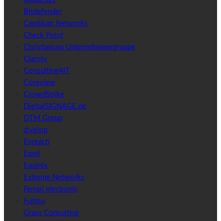
Bitdefender
Cambium Networks
Check Point
Christiansen Unternehmensgruppe
Claroty
Consulting4IT
Coreview
CrowdStrike
DigitalSIGNAGE.de
DTM Group
d.velop
Enreach
Eperi
Equinix
Extreme Networks
Ferrari electronic
Fujitsu
Grass Consulting