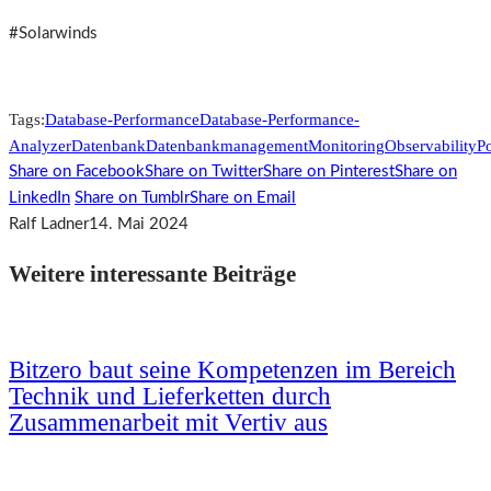
#Solarwinds
Tags:
Database-Performance
Database-Performance-
Analyzer
Datenbank
Datenbankmanagement
Monitoring
Observability
P
Share on Facebook
Share on Twitter
Share on Pinterest
Share on
LinkedIn
Share on Tumblr
Share on Email
Ralf Ladner
14. Mai 2024
Weitere interessante Beiträge
Bitzero baut seine Kompetenzen im Bereich
Technik und Lieferketten durch
Zusammenarbeit mit Vertiv aus