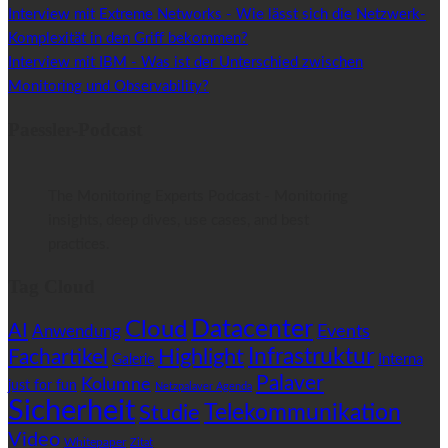
Interview mit Extreme Networks - Wie lässt sich die Netzwerk-
Komplexität in den Griff bekommen?
Interview mit IBM - Was ist der Unterschied zwischen
Monitoring und Observability?
Paessler-Podcast
The Monitoring Experts Podcast - Monitoring
insights, deep dives, use cases, and best
practices.
Tag Cloud
Datacenter
Cloud
AI
Anwendung
Events
Highlight
Infrastruktur
Fachartikel
Interna
Galerie
Palaver
Kolumne
just for fun
Netzpalaver Agenda
Sicherheit
Telekommunikation
Studie
Video
Whitepaper
Zitat