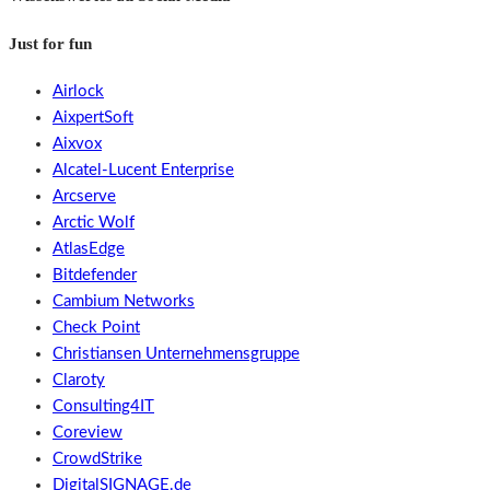
Just for fun
Airlock
AixpertSoft
Aixvox
Alcatel-Lucent Enterprise
Arcserve
Arctic Wolf
AtlasEdge
Bitdefender
Cambium Networks
Check Point
Christiansen Unternehmensgruppe
Claroty
Consulting4IT
Coreview
CrowdStrike
DigitalSIGNAGE.de