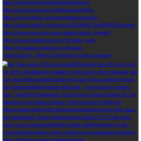
Cybersecurity - Wenn KI-Agenten Grenzen sprengen