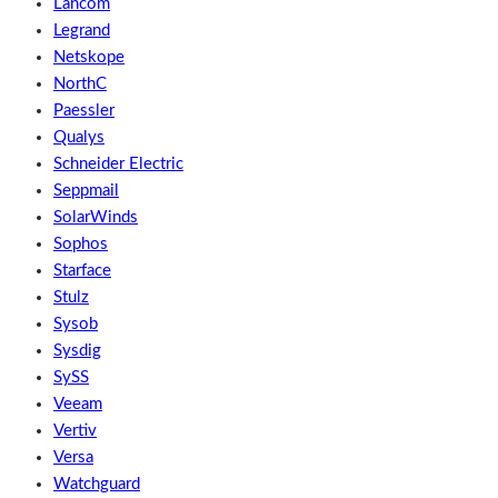
Lancom
Legrand
Netskope
NorthC
Paessler
Qualys
Schneider Electric
Seppmail
SolarWinds
Sophos
Starface
Stulz
Sysob
Sysdig
SySS
Veeam
Vertiv
Versa
Watchguard