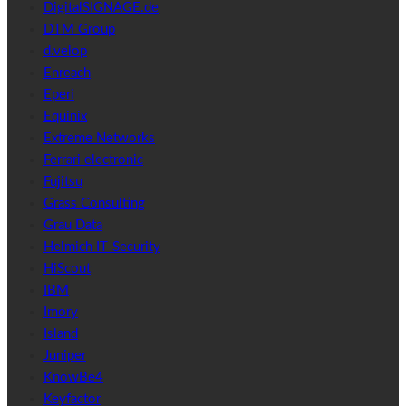
DigitalSIGNAGE.de
DTM Group
d.velop
Enreach
Eperi
Equinix
Extreme Networks
Ferrari electronic
Fujitsu
Grass Consulting
Grau Data
Helmich IT-Security
HiScout
IBM
Imory
Island
Juniper
KnowBe4
Keyfactor