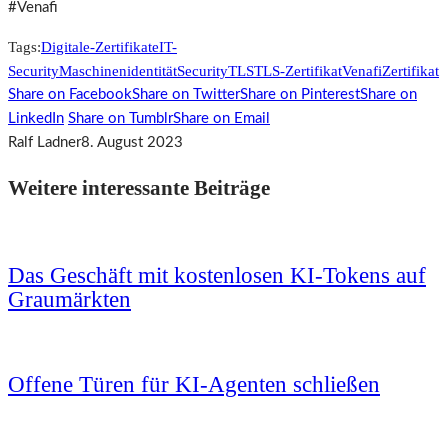
#Venafi
Tags:
Digitale-Zertifikate
IT-
Security
Maschinenidentität
Security
TLS
TLS-Zertifikat
Venafi
Zertifikat
Share on Facebook
Share on Twitter
Share on Pinterest
Share on
LinkedIn
Share on Tumblr
Share on Email
Ralf Ladner
8. August 2023
Weitere interessante Beiträge
Das Geschäft mit kostenlosen KI-Tokens auf
Graumärkten
Offene Türen für KI-Agenten schließen