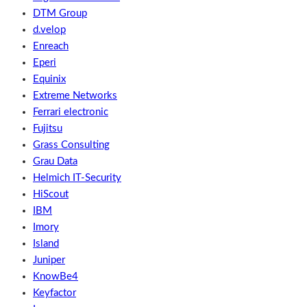
DTM Group
d.velop
Enreach
Eperi
Equinix
Extreme Networks
Ferrari electronic
Fujitsu
Grass Consulting
Grau Data
Helmich IT-Security
HiScout
IBM
Imory
Island
Juniper
KnowBe4
Keyfactor