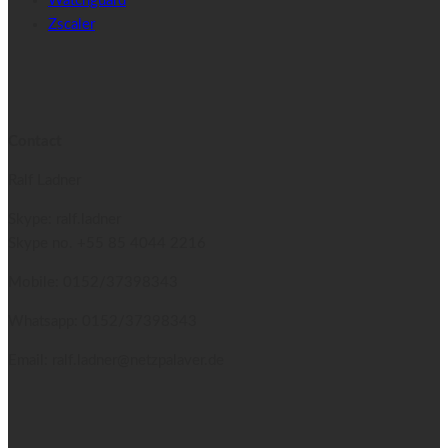
Watchguard
Zscaler
Contact
Ralf Ladner
Skype: ralf.ladner
Skype no.
+55 85 4044 2216
Mobile: 0152/37398343
Whatsapp: 0152/37398343
Email: ralf.ladner@netzpalaver.de