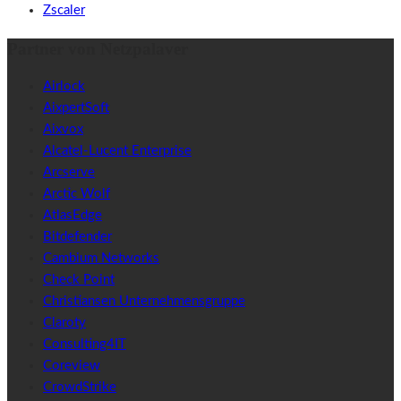
Zscaler
Partner von Netzpalaver
Airlock
AixpertSoft
Aixvox
Alcatel-Lucent Enterprise
Arcserve
Arctic Wolf
AtlasEdge
Bitdefender
Cambium Networks
Check Point
Christiansen Unternehmensgruppe
Claroty
Consulting4IT
Coreview
CrowdStrike