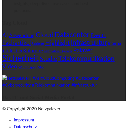
insights, deep dives, use cases, and best
practices.
Tag Cloud
Datacenter
Cloud
AI
Anwendung
Events
Highlight
Infrastruktur
Fachartikel
Interna
Galerie
Palaver
Kolumne
just for fun
Netzpalaver Agenda
Sicherheit
Telekommunikation
Studie
Video
Whitepaper
Zitat
Das IT- und Social-Media-Portal
© Copyright 2020 Netzpalaver
Impressum
Datenschutz