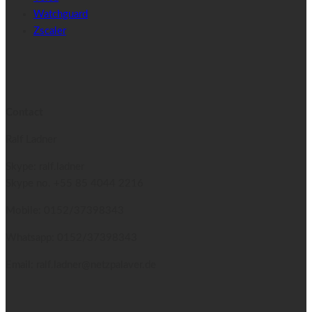
Watchguard
Zscaler
Contact
Ralf Ladner
Skype: ralf.ladner
Skype no.
+55 85 4044 2216
Mobile: 0152/37398343
Whatsapp: 0152/37398343
Email: ralf.ladner@netzpalaver.de