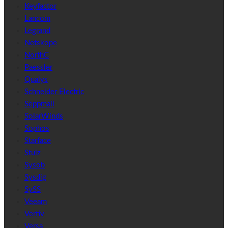
Keyfactor
Lancom
Legrand
Netskope
NorthC
Paessler
Qualys
Schneider Electric
Seppmail
SolarWinds
Sophos
Starface
Stulz
Sysob
Sysdig
SySS
Veeam
Vertiv
Versa