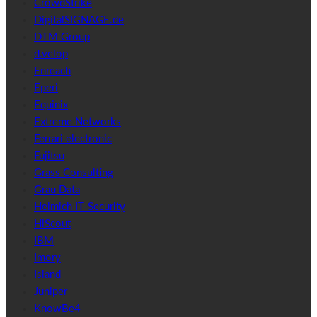
CrowdStrike
DigitalSIGNAGE.de
DTM Group
d.velop
Enreach
Eperi
Equinix
Extreme Networks
Ferrari electronic
Fujitsu
Grass Consulting
Grau Data
Helmich IT-Security
HiScout
IBM
Imory
Island
Juniper
KnowBe4