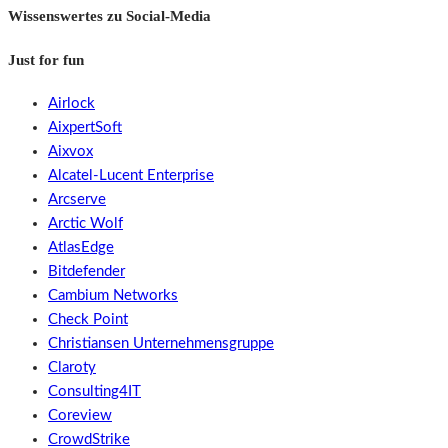
Wissenswertes zu Social-Media
Just for fun
Airlock
AixpertSoft
Aixvox
Alcatel-Lucent Enterprise
Arcserve
Arctic Wolf
AtlasEdge
Bitdefender
Cambium Networks
Check Point
Christiansen Unternehmensgruppe
Claroty
Consulting4IT
Coreview
CrowdStrike