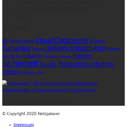
The Monitoring Experts Podcast - Monitoring
insights, deep dives, use cases, and best
practices.
Tag Cloud
Datacenter
Cloud
AI
Anwendung
Events
Highlight
Infrastruktur
Fachartikel
Interna
Galerie
Palaver
Kolumne
just for fun
Netzpalaver Agenda
Sicherheit
Telekommunikation
Studie
Video
Whitepaper
Zitat
Das IT- und Social-Media-Portal
© Copyright 2020 Netzpalaver
Impressum