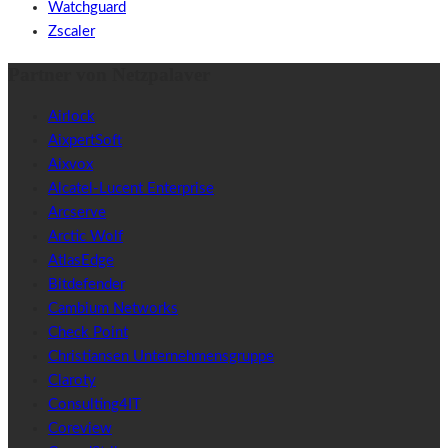
Watchguard
Zscaler
Partner von Netzpalaver
Airlock
AixpertSoft
Aixvox
Alcatel-Lucent Enterprise
Arcserve
Arctic Wolf
AtlasEdge
Bitdefender
Cambium Networks
Check Point
Christiansen Unternehmensgruppe
Claroty
Consulting4IT
Coreview