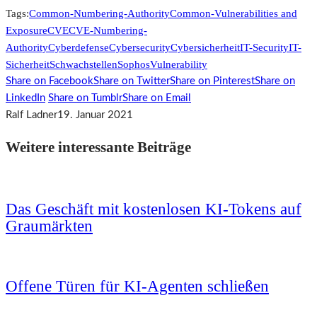
Tags:
Common-Numbering-Authority
Common-Vulnerabilities and
Exposure
CVE
CVE-Numbering-
Authority
Cyberdefense
Cybersecurity
Cybersicherheit
IT-Security
IT-
Sicherheit
Schwachstellen
Sophos
Vulnerability
Share on Facebook
Share on Twitter
Share on Pinterest
Share on
LinkedIn
Share on Tumblr
Share on Email
Ralf Ladner
19. Januar 2021
Weitere interessante Beiträge
Das Geschäft mit kostenlosen KI-Tokens auf
Graumärkten
Offene Türen für KI-Agenten schließen