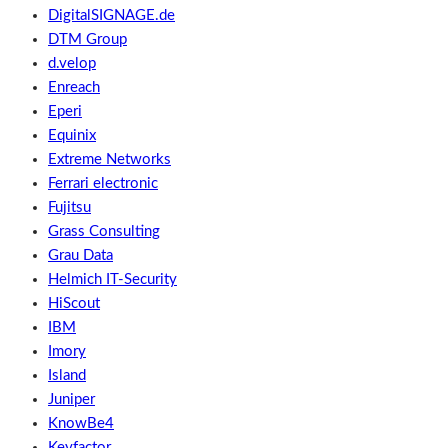
DigitalSIGNAGE.de
DTM Group
d.velop
Enreach
Eperi
Equinix
Extreme Networks
Ferrari electronic
Fujitsu
Grass Consulting
Grau Data
Helmich IT-Security
HiScout
IBM
Imory
Island
Juniper
KnowBe4
Keyfactor