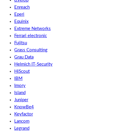
d.velop
Enreach
Eperi
Equinix
Extreme Networks
Ferrari electronic
Fujitsu
Grass Consulting
Grau Data
Helmich IT-Security
HiScout
IBM
Imory
Island
Juniper
KnowBe4
Keyfactor
Lancom
Legrand