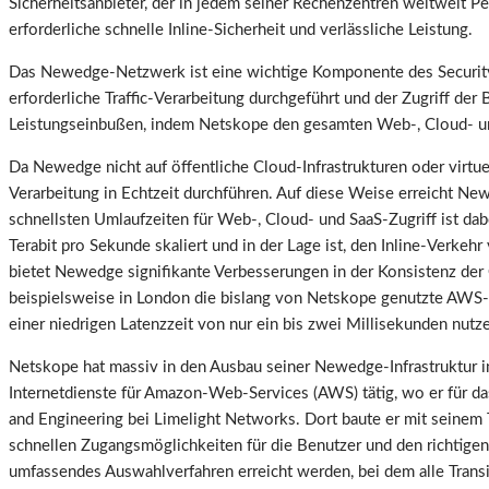
Sicherheitsanbieter, der in jedem seiner Rechenzentren weltweit 
erforderliche schnelle Inline-Sicherheit und verlässliche Leistung.
Das Newedge-Netzwerk ist eine wichtige Komponente des Security-C
erforderliche Traffic-Verarbeitung durchgeführt und der Zugriff d
Leistungseinbußen, indem Netskope den gesamten Web-, Cloud- 
Da Newedge nicht auf öffentliche Cloud-Infrastrukturen oder virtue
Verarbeitung in Echtzeit durchführen. Auf diese Weise erreicht New
schnellsten Umlaufzeiten für Web-, Cloud- und SaaS-Zugriff ist da
Terabit pro Sekunde skaliert und in der Lage ist, den Inline-Verke
bietet Newedge signifikante Verbesserungen in der Konsistenz der 
beispielsweise in London die bislang von Netskope genutzte AWS-P
einer niedrigen Latenzzeit von nur ein bis zwei Millisekunden nut
Netskope hat massiv in den Ausbau seiner Newedge-Infrastruktur inv
Internetdienste für Amazon-Web-Services (AWS) tätig, wo er für d
and Engineering bei Limelight Networks. Dort baute er mit seine
schnellen Zugangsmöglichkeiten für die Benutzer und den richtig
umfassendes Auswahlverfahren erreicht werden, bei dem alle Trans