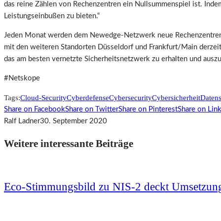
das reine Zählen von Rechenzentren ein Nullsummenspiel ist. Indem
Leistungseinbußen zu bieten.“
Jeden Monat werden dem Newedge-Netzwerk neue Rechenzentren hi
mit den weiteren Standorten Düsseldorf und Frankfurt/Main derzeit
das am besten vernetzte Sicherheitsnetzwerk zu erhalten und ausz
#Netskope
Tags:
Cloud-Security
Cyberdefense
Cybersecurity
Cybersicherheit
Datens
Share on Facebook
Share on Twitter
Share on Pinterest
Share on Lin
Ralf Ladner
30. September 2020
Weitere interessante Beiträge
Eco-Stimmungsbild zu NIS-2 deckt Umsetzun