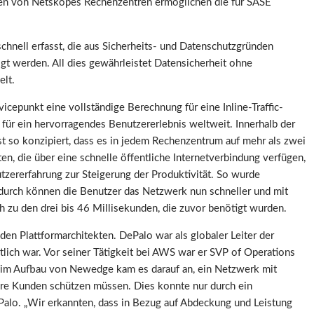
ngen von Netskopes Rechenzentren ermöglichen die für SASE
nell erfasst, die aus Sicherheits- und Datenschutzgründen
gt werden. All dies gewährleistet Datensicherheit ohne
lt.
icepunkt eine vollständige Berechnung für eine Inline-Traffic-
 für ein hervorragendes Benutzererlebnis weltweit. Innerhalb der
st so konzipiert, dass es in jedem Rechenzentrum auf mehr als zwei
en, die über eine schnelle öffentliche Internetverbindung verfügen,
tzererfahrung zur Steigerung der Produktivität. So wurde
durch können die Benutzer das Netzwerk nun schneller und mit
h zu den drei bis 46 Millisekunden, die zuvor benötigt wurden.
den Plattformarchitekten. DePalo war als globaler Leiter der
ich war. Vor seiner Tätigkeit bei AWS war er SVP of Operations
eim Aufbau von Newedge kam es darauf an, ein Netzwerk mit
ere Kunden schützen müssen. Dies konnte nur durch ein
alo. „Wir erkannten, dass in Bezug auf Abdeckung und Leistung