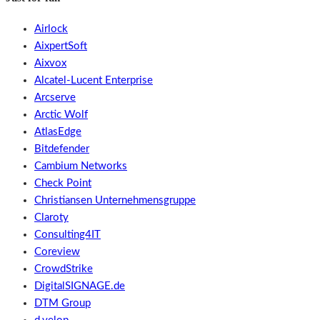
Airlock
AixpertSoft
Aixvox
Alcatel-Lucent Enterprise
Arcserve
Arctic Wolf
AtlasEdge
Bitdefender
Cambium Networks
Check Point
Christiansen Unternehmensgruppe
Claroty
Consulting4IT
Coreview
CrowdStrike
DigitalSIGNAGE.de
DTM Group