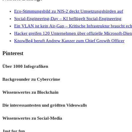
Eco-Stimmungsbild zu NIS-2 deckt Umsetzungshürden auf
Social-Engineering-Day – KI beflügelt Social-Engineering
Ein VLAN ist kein Air-Gap – Kritische Infrastruktur braucht ec
Hacker greifen 120 Unternehmen über offizielle Microsoft-Dien
KnowBe4 beruft Andrew Kanzer zum Chief Growth Officer
Pinterest
Über 1000 Infografiken
Backgrounder zu Cybercrime
Wissenswertes zu Blockchain
Die interessantesten und größten Videowalls
Wissenswertes zu Social-Media
Just for fun