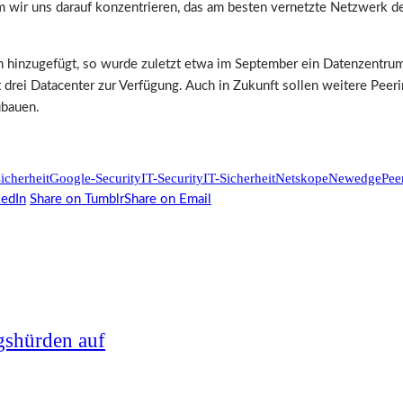
 wir uns darauf konzentrieren, das am besten vernetzte Netzwerk de
nzugefügt, so wurde zuletzt etwa im September ein Datenzentrum
 drei Datacenter zur Verfügung. Auch in Zukunft sollen weitere Pee
ubauen.
icherheit
Google-Security
IT-Security
IT-Sicherheit
Netskope
Newedge
Pee
kedIn
Share on Tumblr
Share on Email
gshürden auf