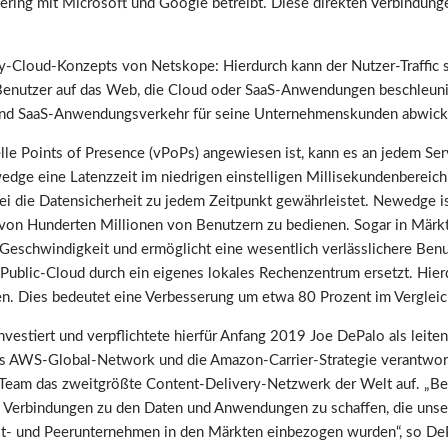
Peering mit Microsoft und Google betreibt. Diese direkten Verbindu
loud-Konzepts von Netskope: Hierdurch kann der Nutzer-Traffic sch
er Benutzer auf das Web, die Cloud oder SaaS-Anwendungen beschleuni
und SaaS-Anwendungsverkehr für seine Unternehmenskunden abwicke
lle Points of Presence (vPoPs) angewiesen ist, kann es an jedem Serv
edge eine Latenzzeit im niedrigen einstelligen Millisekundenbereich
bei die Datensicherheit zu jedem Zeitpunkt gewährleistet. Newedge i
hr von Hunderten Millionen von Benutzern zu bedienen. Sogar in Märkt
Geschwindigkeit und ermöglicht eine wesentlich verlässlichere Benu
ublic-Cloud durch ein eigenes lokales Rechenzentrum ersetzt. Hier
zen. Dies bedeutet eine Verbesserung um etwa 80 Prozent im Vergleic
estiert und verpflichtete hierfür Anfang 2019 Joe DePalo als leiten
as AWS-Global-Network und die Amazon-Carrier-Strategie verantwortl
m Team das zweitgrößte Content-Delivery-Netzwerk der Welt auf. „B
en Verbindungen zu den Daten und Anwendungen zu schaffen, die uns
it- und Peerunternehmen in den Märkten einbezogen wurden“, so DeP